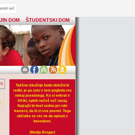
edeti več
JIN DOM
ŠTUDENTSKI DOM
26
Takšne izkušnje bodo deležni le
redki, je pa zato v tem pogledu res
nekaj posebnega. Ko si enkrat v
Afriki, sploh nočeš več nazaj.
Najrajši bi imel vedno pri roki
kamero, da bi si vse posnel. Tega
občutka se res ne da opisati z
besedami.
(Matija Bregar)