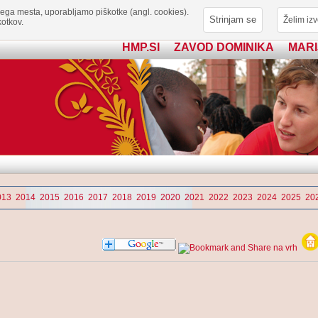
ega mesta, uporabljamo piškotke (angl. cookies).
Strinjam se
Želim izv
otkov.
HMP.SI
ZAVOD DOMINIKA
MARI
013
2014
2015
2016
2017
2018
2019
2020
2021
2022
2023
2024
2025
20
na vrh